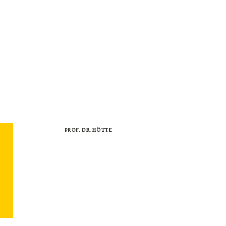
LTUNGEN
FÖRDERPREIS
MITGLIED WERDEN
KONTAKT
PROF. DR. HÖTTE