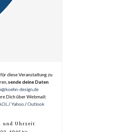
für diese Veranstaltung zu
eren,
sende deine Daten
n@koehn-design.de
ere Dich über Webmail:
AOL
/
Yahoo
/
Outlook
 und Uhrzeit
23 - 10:15
bis