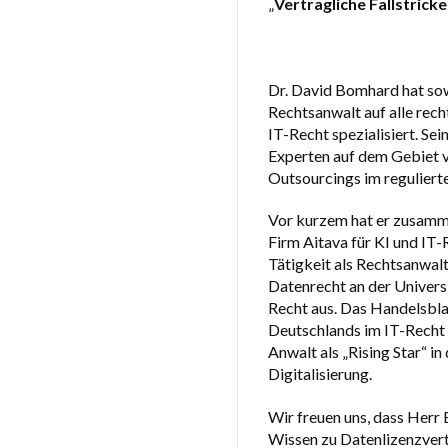
„
Vertragliche Fallstrick
Dr. David Bomhard hat sowo
Rechtsanwalt auf alle re
IT-Recht spezialisiert. Se
Experten auf dem Gebiet v
Outsourcings im reguliert
Vor kurzem hat er zusamme
Firm Aitava für KI und IT
Tätigkeit als Rechtsanwalt
Datenrecht an der Universi
Recht aus. Das Handelsblat
Deutschlands im IT-Recht 
Anwalt als „Rising Star“ i
Digitalisierung.
Wir freuen uns, dass Herr 
Wissen zu Datenlizenzvert