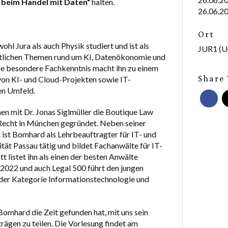
e beim Handel mit Daten“
halten.
26.06.20
Ort
hl Jura als auch Physik studiert und ist als
JUR1 (Un
chtlichen Themen rund um KI, Datenökonomie und
ine besondere Fachkenntnis macht ihn zu einem
Share 
on KI- und Cloud-Projekten sowie IT-
en Umfeld.
n mit Dr. Jonas Siglmüller die Boutique Law
-Recht in München gegründet. Neben seiner
 ist Bomhard als Lehrbeauftragter für IT- und
tät Passau tätig und bildet Fachanwälte für IT-
t listet ihn als einen der besten Anwälte
2022 und auch Legal 500 führt den jungen
n der Kategorie Informationstechnologie und
Bomhard die Zeit gefunden hat, mit uns sein
rägen zu teilen. Die Vorlesung findet am